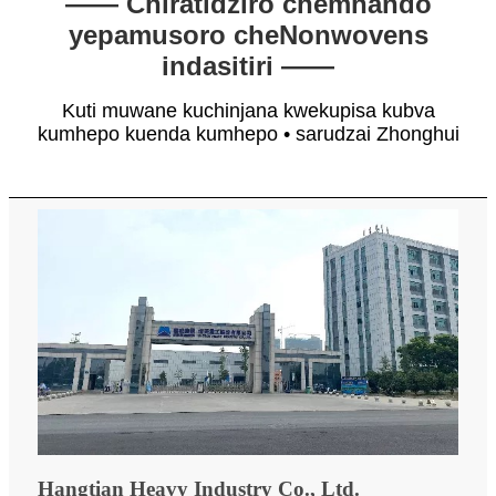
—— Chiratidziro chemhando
yepamusoro cheNonwovens
indasitiri ——
Kuti muwane kuchinjana kwekupisa kubva
kumhepo kuenda kumhepo • sarudzai Zhonghui
Hangtian Heavy Industry Co., Ltd.