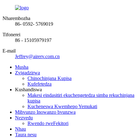
Nharembozha
86- 0592- 5769019
Tifonerei
86 - 15105979197
E-mail
Jeffrey@airerv.com.cn
Musha
Zvigadzirwa
Chinochinjana Kupisa
Kufefetedza
Kushandiswa
Makesi eindasitiri ekuchengetedza simba rekuchinjana
kupisa
Kucheneswa Kwemhepo Yemukati
Mibvunzo Inowanzo bvunzwa
Nezvedu
Rwendo rweFekitori
Nhau
Taura nesu