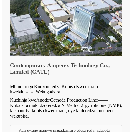
Contemporary Amperex Technology Co.,
Limited (CATL)
Mhinduro yeKudzoreredza Kupisa Kwemarara
kweMutsetse Wekugadzira
Kuchinja kweAnode/Cathode Production Line:——
Kubatsira mukudzoreredza N-Methyl-2-pyrrolidone (NMP),
kushandisa kupisa kwemarara, uye kuderedza mutengo
wekupisa.
Kuti uwane mamwe magadzirisiro ebasa redu, ndapota