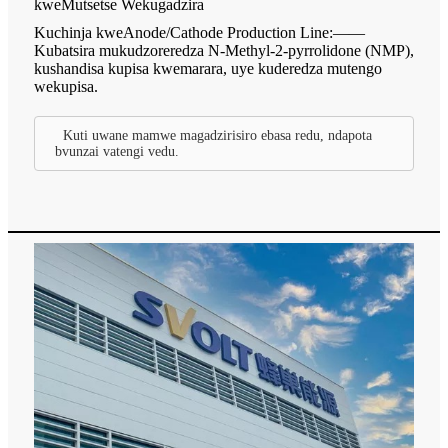
kweMutsetse Wekugadzira
Kuchinja kweAnode/Cathode Production Line:——
Kubatsira mukudzoreredza N-Methyl-2-pyrrolidone (NMP),
kushandisa kupisa kwemarara, uye kuderedza mutengo
wekupisa.
Kuti uwane mamwe magadzirisiro ebasa redu, ndapota
bvunzai vatengi vedu.