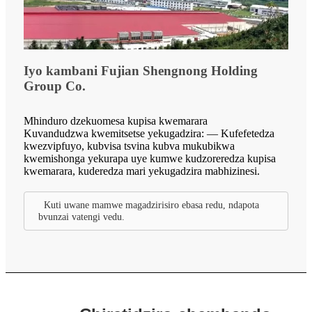
Iyo kambani Fujian Shengnong Holding
Group Co.
Mhinduro dzekuomesa kupisa kwemarara
Kuvandudzwa kwemitsetse yekugadzira: — Kufefetedza
kwezvipfuyo, kubvisa tsvina kubva mukubikwa
kwemishonga yekurapa uye kumwe kudzoreredza kupisa
kwemarara, kuderedza mari yekugadzira mabhizinesi.
Kuti uwane mamwe magadzirisiro ebasa redu, ndapota
bvunzai vatengi vedu.