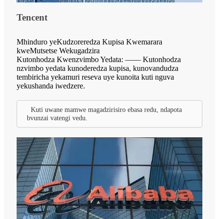
Tencent
Mhinduro yeKudzoreredza Kupisa Kwemarara
kweMutsetse Wekugadzira
Kutonhodza Kwenzvimbo Yedata: —— Kutonhodza
nzvimbo yedata kunoderedza kupisa, kunovandudza
tembiricha yekamuri reseva uye kunoita kuti nguva
yekushanda iwedzere.
Kuti uwane mamwe magadzirisiro ebasa redu, ndapota
bvunzai vatengi vedu.