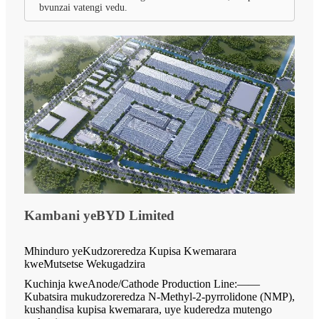
bvunzai vatengi vedu.
Kambani yeBYD Limited
Mhinduro yeKudzoreredza Kupisa Kwemarara
kweMutsetse Wekugadzira
Kuchinja kweAnode/Cathode Production Line:——
Kubatsira mukudzoreredza N-Methyl-2-pyrrolidone (NMP),
kushandisa kupisa kwemarara, uye kuderedza mutengo