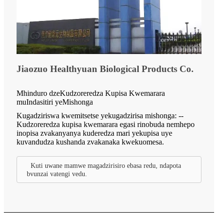
Jiaozuo Healthyuan Biological Products Co.
Mhinduro dzeKudzoreredza Kupisa Kwemarara
muIndasitiri yeMishonga
Kugadziriswa kwemitsetse yekugadzirisa mishonga: --
Kudzoreredza kupisa kwemarara egasi rinobuda nemhepo
inopisa zvakanyanya kuderedza mari yekupisa uye
kuvandudza kushanda zvakanaka kwekuomesa.
Kuti uwane mamwe magadzirisiro ebasa redu, ndapota
bvunzai vatengi vedu.