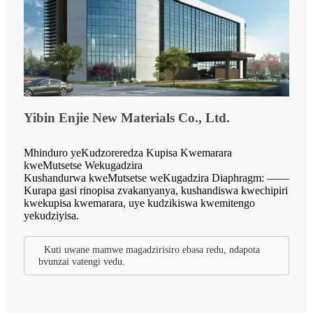
Yibin Enjie New Materials Co., Ltd.
Mhinduro yeKudzoreredza Kupisa Kwemarara
kweMutsetse Wekugadzira
Kushandurwa kweMutsetse weKugadzira Diaphragm: ——
Kurapa gasi rinopisa zvakanyanya, kushandiswa kwechipiri
kwekupisa kwemarara, uye kudzikiswa kwemitengo
yekudziyisa.
Kuti uwane mamwe magadzirisiro ebasa redu, ndapota
bvunzai vatengi vedu.