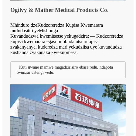
Ogilvy & Mather Medical Products Co.
Mhinduro dzeKudzoreredza Kupisa Kwemarara
muIndasitiri yeMishonga
Kuvandudzwa kwemitsetse yekugadzira: — Kudzoreredza
kupisa kwemarara egasi rinobuda utsi rinopisa
zvakanyanya, kuderedza mari yekudziisa uye kuvandudza
kushanda zvakanaka kwekuomesa.
Kuti uwane mamwe magadzirisiro ebasa redu, ndapota
bvunzai vatengi vedu.