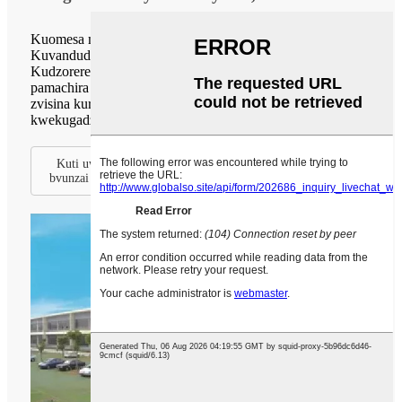
Kuomesa marara kupisa mhinduro
Kuvandudza nekugadzirisa tambo dzekugadzira: —
Kudzoreredza kupisa kwemarara ekugadzira asina kurukwa
pamachira asina kurukwa, dehwe nezvimwe zvigadzirwa
zvisina kurukwa kuti zvivandudze kushanda zvakanaka
kwekugadzira.
Kuti uwane mamwe magadzirisiro ebasa redu, ndapota
bvunzai vatengi vedu.