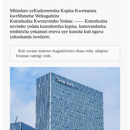
Mhinduro yeKudzoreredza Kupisa Kwemarara
kweMutsetse Wekugadzira
Kutonhodza Kwenzvimbo Yedata: —— Kutonhodza
nzvimbo yedata kunoderedza kupisa, kunovandudza
tembiricha yekamuri reseva uye kunoita kuti nguva
yekushanda iwedzere.
Kuti uwane mamwe magadzirisiro ebasa redu, ndapota
bvunzai vatengi vedu.