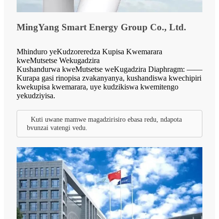
MingYang Smart Energy Group Co., Ltd.
Mhinduro yeKudzoreredza Kupisa Kwemarara
kweMutsetse Wekugadzira
Kushandurwa kweMutsetse weKugadzira Diaphragm: ——
Kurapa gasi rinopisa zvakanyanya, kushandiswa kwechipiri
kwekupisa kwemarara, uye kudzikiswa kwemitengo
yekudziyisa.
Kuti uwane mamwe magadzirisiro ebasa redu, ndapota
bvunzai vatengi vedu.