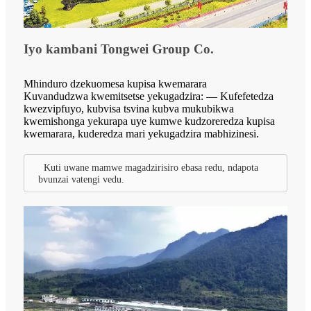
Iyo kambani Tongwei Group Co.
Mhinduro dzekuomesa kupisa kwemarara
Kuvandudzwa kwemitsetse yekugadzira: — Kufefetedza
kwezvipfuyo, kubvisa tsvina kubva mukubikwa
kwemishonga yekurapa uye kumwe kudzoreredza kupisa
kwemarara, kuderedza mari yekugadzira mabhizinesi.
Kuti uwane mamwe magadzirisiro ebasa redu, ndapota
bvunzai vatengi vedu.