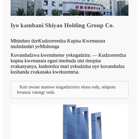
Iyo kambani Shiyao Holding Group Co.
Mhinduro dzeKudzoreredza Kupisa Kwemarara
muIndasitiri yeMishonga
Kuvandudzwa kwemitsetse yekugadzira: — Kudzoreredza
kupisa kwemarara egasi rinobuda utsi rinopisa
zvakanyanya, kuderedza mari yekudziisa uye kuvandudza
kushanda zvakanaka kwekuomesa.
Kuti uwane mamwe magadzirisiro ebasa redu, ndapota
bvunzai vatengi vedu.