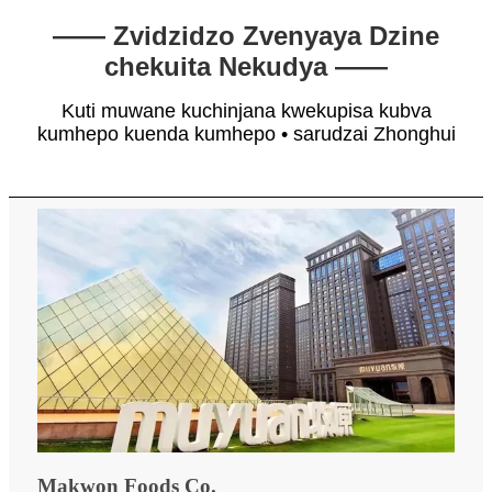
—— Zvidzidzo Zvenyaya Dzine
chekuita Nekudya ——
Kuti muwane kuchinjana kwekupisa kubva
kumhepo kuenda kumhepo • sarudzai Zhonghui
Makwon Foods Co.