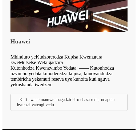
Huawei
Mhinduro yeKudzoreredza Kupisa Kwemarara
kweMutsetse Wekugadzira
Kutonhodza Kwenzvimbo Yedata: —— Kutonhodza
nzvimbo yedata kunoderedza kupisa, kunovandudza
tembiricha yekamuri reseva uye kunoita kuti nguva
yekushanda iwedzere.
Kuti uwane mamwe magadzirisiro ebasa redu, ndapota
bvunzai vatengi vedu.