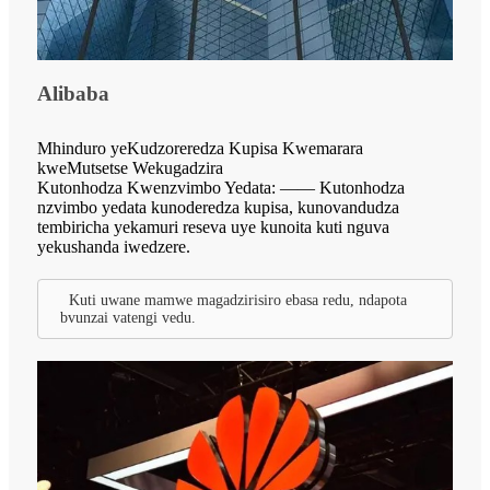
Alibaba
Mhinduro yeKudzoreredza Kupisa Kwemarara
kweMutsetse Wekugadzira
Kutonhodza Kwenzvimbo Yedata: —— Kutonhodza
nzvimbo yedata kunoderedza kupisa, kunovandudza
tembiricha yekamuri reseva uye kunoita kuti nguva
yekushanda iwedzere.
Kuti uwane mamwe magadzirisiro ebasa redu, ndapota
bvunzai vatengi vedu.